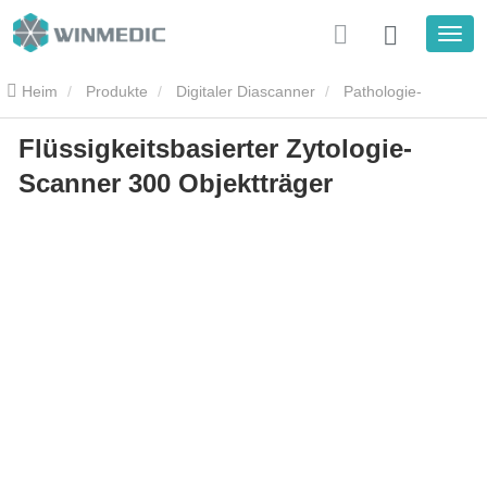
Heim
Produkte
Digitaler Diascanner
Pathologie-
Flüssigkeitsbasierter Zytologie-
Objektträgerscanner
Flüssigkeitsbasierter Zytologie-Scanner 300
Scanner 300 Objektträger
Objektträger