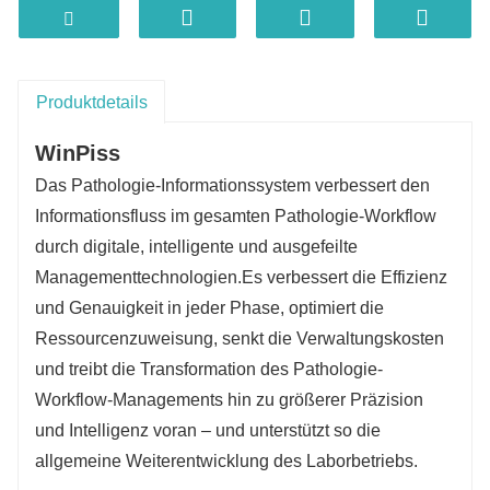
Mehrstufige Überprüfung und
mehrdimensionale Datenanalyse
Anpassbare Falldatenbank
Workflow, Berichte und Vorlagen nach Bedarf
Produktdetails
konfigurierbar
WinPiss
Benutzerfreundliche Oberfläche
Das Pathologie-Informationssystem verbessert den
Einfach, intuitiv und benutzerfreundlich
Informationsfluss im gesamten Pathologie-Workflow
durch digitale, intelligente und ausgefeilte
Managementtechnologien.
Es verbessert die Effizienz
und Genauigkeit in jeder Phase, optimiert die
Ressourcenzuweisung, senkt die Verwaltungskosten
und treibt die Transformation des Pathologie-
Workflow-Managements hin zu größerer Präzision
und Intelligenz voran – und unterstützt so die
allgemeine Weiterentwicklung des Laborbetriebs.